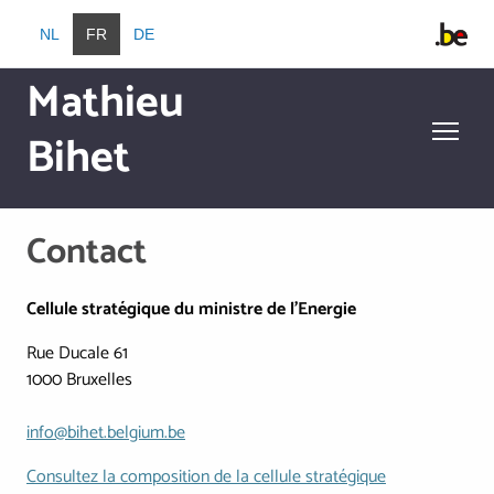
Aller au contenu principal
NL
FR
DE
Mathieu
Bihet
Aller au contenu principal
Contact
Cellule stratégique du ministre de l'Energie
Rue Ducale 61
1000 Bruxelles
info@bihet.belgium.be
Consultez la composition de la cellule stratégique